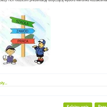
eży i ich rodzicom prezentację dotyczącą wyboru kierunku kształcen
ły...
Kolejny wpis
Popr