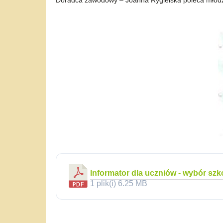
Doradca zawodowy – Joanna Rygielska poleca młodzi
Informator dla uczniów - wybór szko
1 plik(i)
6.25 MB