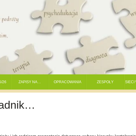
5/26
ZAPISY NA…
OPRACOWANIA
ZESPOŁY
SIEC
radnik…