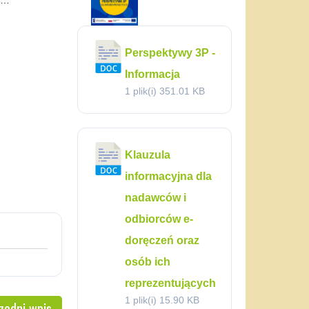
ia…
Perspektywy 3P -
Informacja
1 plik(i)
351.01 KB
Klauzula
informacyjna dla
nadawców i
odbiorców e-
doręczeń oraz
osób ich
reprezentujących
1 plik(i)
15.90 KB
zedni wpis