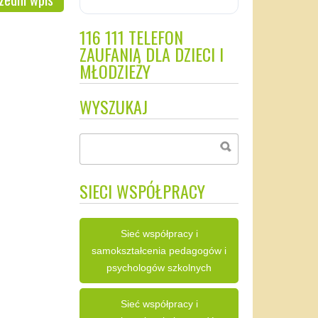
116 111 TELEFON
ZAUFANIA DLA DZIECI I
MŁODZIEŻY
WYSZUKAJ
SIECI WSPÓŁPRACY
Sieć współpracy i
samokształcenia pedagogów i
psychologów szkolnych
Sieć współpracy i