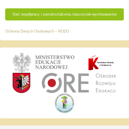
Sieć współpracy i samokształcenia nauczycieli-wychowawców
Ochrona Danych Osobowych – RODO