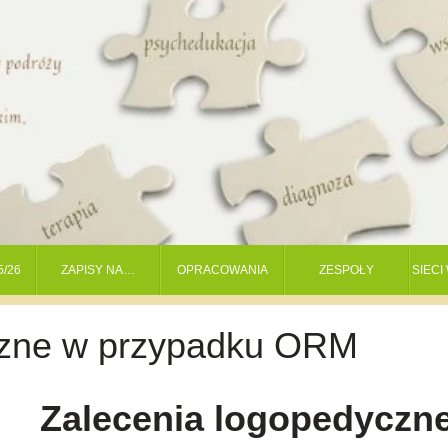
5/26
ZAPISY NA…
OPRACOWANIA
ZESPOŁY
SIEC
czne w przypadku ORM
Zalecenia logopedyczn