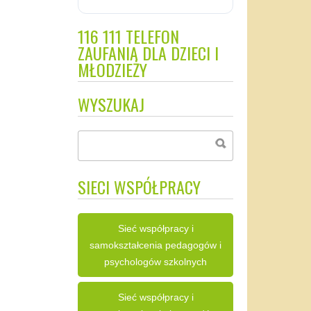
116 111 TELEFON
ZAUFANIA DLA DZIECI I
MŁODZIEŻY
WYSZUKAJ
SIECI WSPÓŁPRACY
Sieć współpracy i
samokształcenia pedagogów i
psychologów szkolnych
Sieć współpracy i