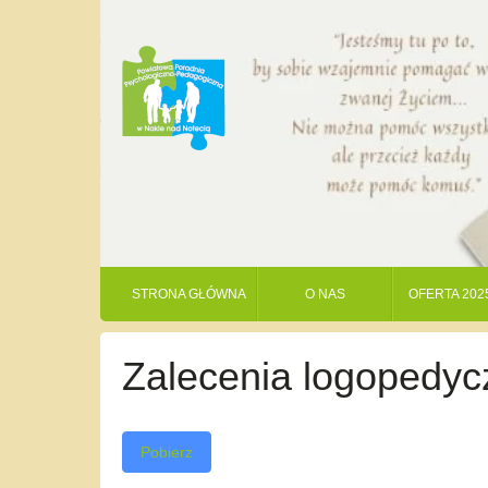
STRONA GŁÓWNA
O NAS
OFERTA 202
Zalecenia logopedy
Pobierz