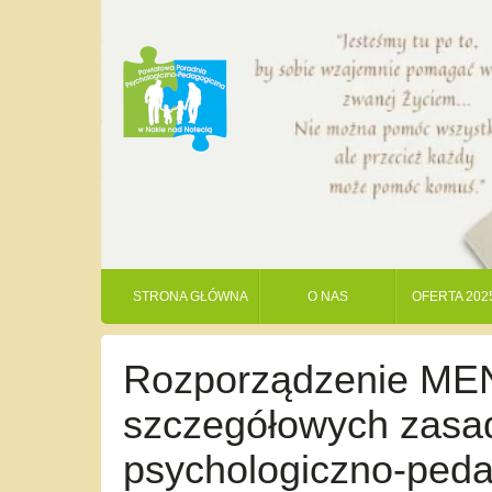
STRONA GŁÓWNA
O NAS
OFERTA 202
Rozporządzenie MEN 
szczegółowych zasad
psychologiczno-ped