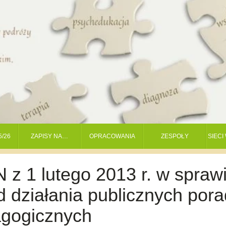
5/26
ZAPISY NA…
OPRACOWANIA
ZESPOŁY
SIEC
z 1 lutego 2013 r. w spraw
 działania publicznych pora
agogicznych