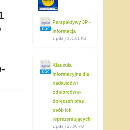
1
Perspektywy 3P -
e
Informacja
1 plik(i)
351.01 KB
-
Klauzula
informacyjna dla
nadawców i
odbiorców e-
doręczeń oraz
osób ich
reprezentujących
1 plik(i)
15.90 KB