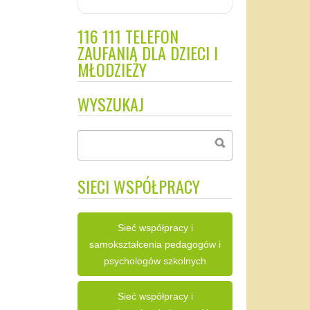
116 111 TELEFON
ZAUFANIA DLA DZIECI I
MŁODZIEŻY
WYSZUKAJ
SIECI WSPÓŁPRACY
Sieć współpracy i
samokształcenia pedagogów i
psychologów szkolnych
Sieć współpracy i