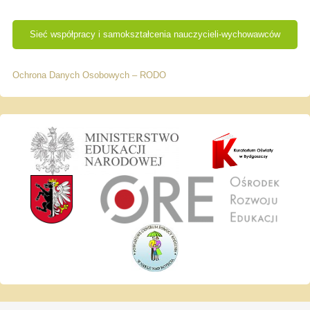
Sieć współpracy i samokształcenia nauczycieli-wychowawców
Ochrona Danych Osobowych – RODO