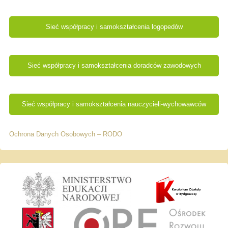
Sieć współpracy i samokształcenia logopedów
Sieć współpracy i samokształcenia doradców zawodowych
Sieć współpracy i samokształcenia nauczycieli-wychowawców
Ochrona Danych Osobowych – RODO