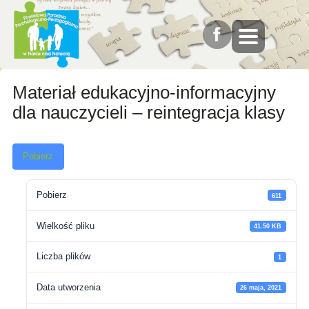
Materiał edukacyjno-informacyjny
dla nauczycieli – reintegracja klasy
Pobierz
Pobierz
611
Wielkość pliku
41.50 KB
Liczba plików
1
Data utworzenia
26 maja, 2021