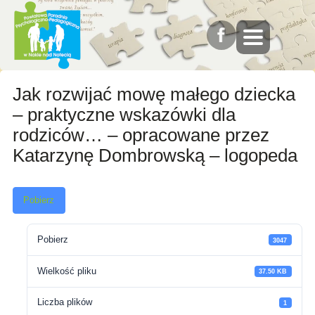
Jak rozwijać mowę małego dziecka
– praktyczne wskazówki dla
rodziców… – opracowane przez
Katarzynę Dombrowską – logopeda
Pobierz
Pobierz
3047
Wielkość pliku
37.50 KB
Liczba plików
1