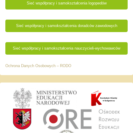
Sieć współpracy i samokształcenia logopedów
Sieć współpracy i samokształcenia doradców zawodowych
Sieć współpracy i samokształcenia nauczycieli-wychowawców
Ochrona Danych Osobowych – RODO