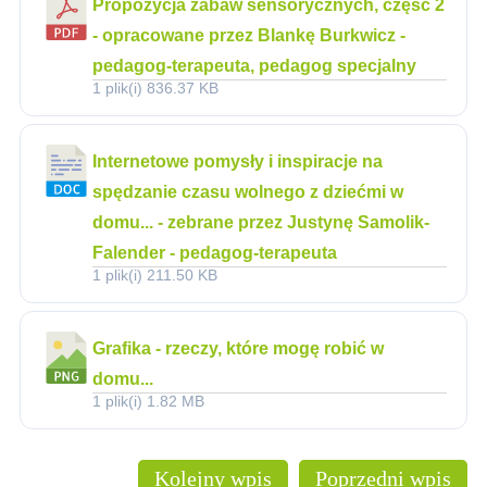
Propozycja zabaw sensorycznych, część 2
- opracowane przez Blankę Burkwicz -
pedagog-terapeuta, pedagog specjalny
1 plik(i)
836.37 KB
Internetowe pomysły i inspiracje na
spędzanie czasu wolnego z dziećmi w
domu... - zebrane przez Justynę Samolik-
Falender - pedagog-terapeuta
1 plik(i)
211.50 KB
Grafika - rzeczy, które mogę robić w
domu...
1 plik(i)
1.82 MB
Kolejny wpis
Poprzedni wpis