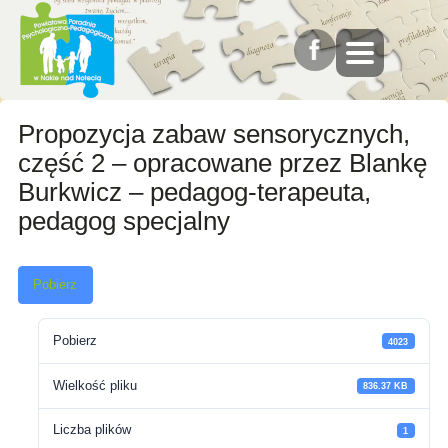
Propozycja zabaw sensorycznych,
część 2 – opracowane przez Blankę
Burkwicz – pedagog-terapeuta,
pedagog specjalny
Pobierz
Pobierz
4023
Wielkość pliku
836.37 KB
Liczba plików
1