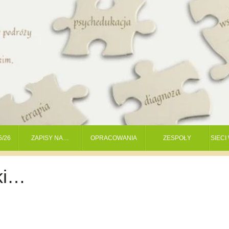
5/26
ZAPISY NA…
OPRACOWANIA
ZESPOŁY
SIEC
ki…