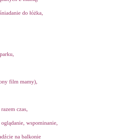
niadanie do łóżka,
parku,
iony film mamy),
 razem czas
,
e oglądanie, wspominanie,
adźcie na balkonie