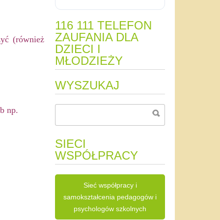
116 111 TELEFON
ZAUFANIA DLA
yć (również
DZIECI I
MŁODZIEŻY
WYSZUKAJ
b np.
SIECI
WSPÓŁPRACY
Sieć współpracy i
samokształcenia pedagogów i
psychologów szkolnych