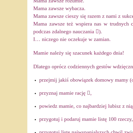
Mama zawsze rozumie.
Mama zawsze wybacza.
Mama zawsze cieszy się razem z nami z sukc
Mama zawsze też wspiera nas w trudnych c
podczas zdalnego nauczania

)
.
I… niczego nie oczekuje w zamian.
Mamie należy się szacunek każdego dnia!
Dlatego oprócz codziennych gestów wdzięcz
przejmij jakiś obowiązek domowy mamy (od
przyznaj mamie rację

,
powiedz mamie, co najbardziej
lubisz z nią
przygotuj i podaruj mamie listę 100 rzeczy,
przygotuj l
istę najwspanialszych chwil
zwią