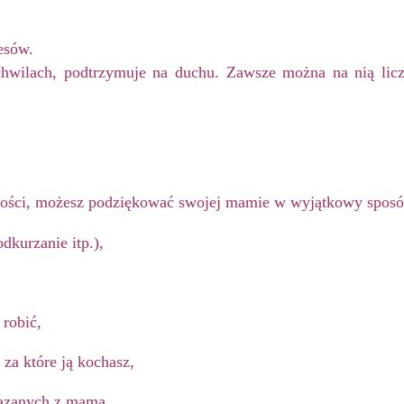
esów.
hwilach, podtrzymuje na duchu. Zawsze można na nią licz
ności, możesz podziękować swojej mamie w wyjątkowy sposó
kurzanie itp.),
 robić,
 za które ją kochasz,
zanych z mamą,