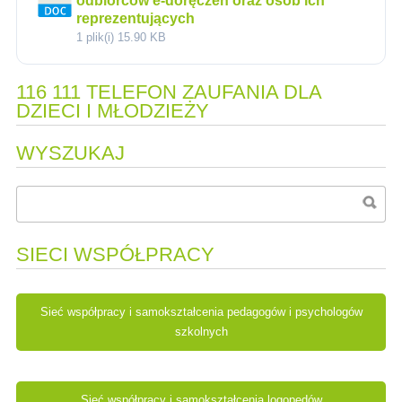
odbiorców e-doręczeń oraz osób ich
reprezentujących
1 plik(i)
15.90 KB
116 111 TELEFON ZAUFANIA DLA
DZIECI I MŁODZIEŻY
WYSZUKAJ
SIECI WSPÓŁPRACY
Sieć współpracy i samokształcenia pedagogów i psychologów
szkolnych
Sieć współpracy i samokształcenia logopedów