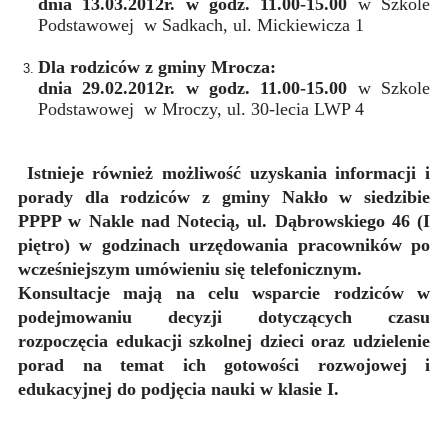
dnia 13.03.2012r. w godz. 11.00-15.00
w Szkole
Podstawowej w Sadkach, ul. Mickiewicza 1
Dla rodziców z gminy Mrocza:
dnia 29.02.2012r. w godz. 11.00-15.00
w Szkole
Podstawowej w Mroczy, ul. 30-lecia LWP 4
Istnieje również możliwość uzyskania informacji i
porady dla rodziców
z gminy Nakło w siedzibie
PPPP w Nakle nad Notecią, ul. Dąbrowskiego 46 (I
piętro) w godzinach urzędowania pracowników po
wcześniejszym umówieniu się telefonicznym.
Konsultacje mają na celu wsparcie rodziców w
podejmowaniu decyzji dotyczących czasu
rozpoczęcia edukacji szkolnej dzieci oraz udzielenie
porad na temat ich gotowości rozwojowej i
edukacyjnej do podjęcia nauki w klasie I.