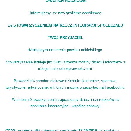
ORAZ ICH RODZICÓW.
Informujemy, że nawiązaliśmy współpracę
ze
STOWARZYSZENIEM NA RZECZ INTEGRACJI SPOŁECZNEJ
TWÓJ PRZYJACIEL
działającym na terenie powiatu nakielskiego.
Stowarzyszenie istnieje już 5 lat i zrzesza rodziny dzieci i młodzieży z
różnymi niepełnosprawnościami.
Prowadzi różnorodne ciekawe działania: kulturalne, sportowe,
turystyczne, artystyczne, o których można przeczytać na Facebook’u.
W imieniu Stowarzyszenia zapraszamy dzieci i ich rodziców na
spotkania integracyjne
i wspólne zabawy!
CZAS: poniedziałki (pierwsze spotkanie 17.10.2016 r.) godzina