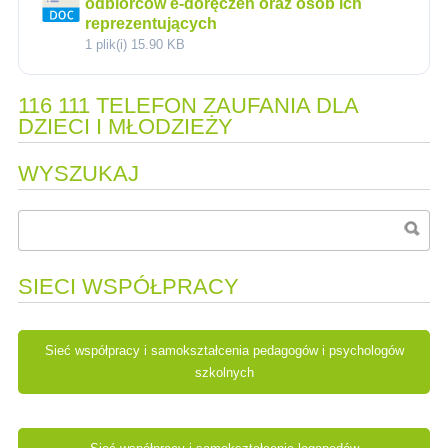
odbiorców e-doręczeń oraz osób ich
reprezentujących
1 plik(i)
15.90 KB
116 111 TELEFON ZAUFANIA DLA
DZIECI I MŁODZIEŻY
WYSZUKAJ
SIECI WSPÓŁPRACY
Sieć współpracy i samokształcenia pedagogów i psychologów
szkolnych