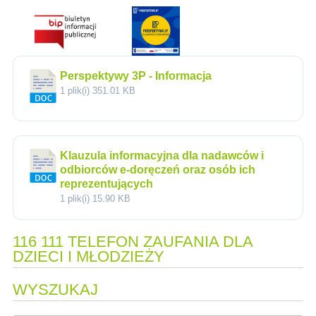
Perspektywy 3P - Informacja
1 plik(i)
351.01 KB
Klauzula informacyjna dla nadawców i
odbiorców e-doręczeń oraz osób ich
reprezentujących
1 plik(i)
15.90 KB
116 111 TELEFON ZAUFANIA DLA
DZIECI I MŁODZIEŻY
WYSZUKAJ