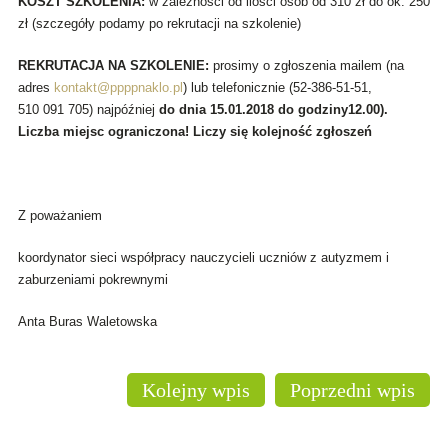
KOSZT SZKOLENIA:
w zależności od ilości osób od 310 zł do ok. 250
zł (szczegóły podamy po rekrutacji na szkolenie)
REKRUTACJA NA SZKOLENIE:
prosimy o zgłoszenia mailem (na
adres
kontakt@ppppnaklo.pl
) lub telefonicznie (52-386-51-51,
510 091 705) najpóźniej
do dnia 15.01.2018 do godziny12.00).
Liczba miejsc ograniczona! Liczy się kolejność zgłoszeń
Z poważaniem
koordynator sieci współpracy nauczycieli uczniów z autyzmem i
zaburzeniami pokrewnymi
Anta Buras Waletowska
Kolejny wpis
Poprzedni wpis