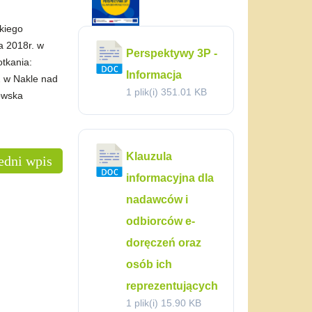
kiego
a 2018r. w
Perspektywy 3P -
otkania:
Informacja
 w Nakle nad
1 plik(i)
351.01 KB
owska
Klauzula
edni wpis
informacyjna dla
nadawców i
odbiorców e-
doręczeń oraz
osób ich
reprezentujących
1 plik(i)
15.90 KB