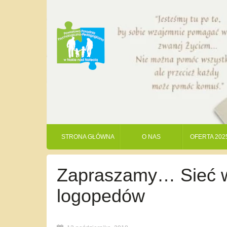
STRONA GŁÓWNA
O NAS
OFERTA 202
Zapraszamy… Sieć w
logopedów