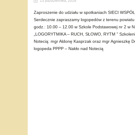
13 października, 2018
Zaproszenie do udziału w spotkaniach SIECI WS
Serdecznie zapraszamy logopedów z terenu powiatu n
godz.: 10.00 – 12.00 w Szkole Podstawowej nr 2 w Nak
„LOGORYTMIKA – RUCH, SŁOWO, RYTM ” Szkolenie z
Notecią: mgr Aldonę Kasprzak oraz mgr Agnieszkę D
logopeda PPPP – Nakło nad Notecią