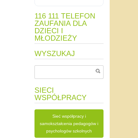
116 111 TELEFON
ZAUFANIA DLA
DZIECI I
MŁODZIEŻY
WYSZUKAJ
SIECI
WSPÓŁPRACY
Sieć współpracy i
samokształcenia pedagogów i
psychologów szkolnych