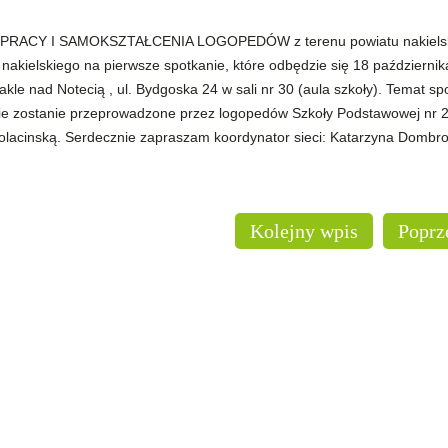
PÓŁPRACY I SAMOKSZTAŁCENIA LOGOPEDÓW z terenu powiatu nakiels
akielskiego na pierwsze spotkanie, które odbędzie się 18 październik
le nad Notecią , ul. Bydgoska 24 w sali nr 30 (aula szkoły). Temat sp
ostanie przeprowadzone przez logopedów Szkoły Podstawowej nr 2
olacinską. Serdecznie zapraszam koordynator sieci: Katarzyna Dombr
Kolejny wpis
Poprz