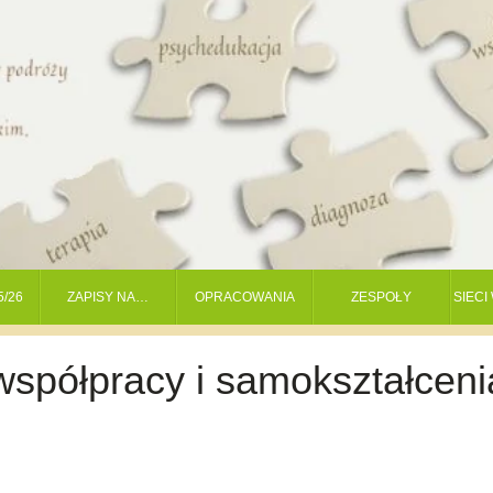
5/26
ZAPISY NA…
OPRACOWANIA
ZESPOŁY
SIEC
spółpracy i samokształceni