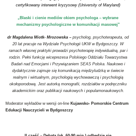
certyfikowany interwent kryzysowy (University of Maryland)
„Blaski i cienie mediów okiem psychologa – wybrane
mechanizmy psychologiczne w komunikacji masowej”
dr Magdalena Miotk- Mrozowska –
psycholog, psychoterapeuta, od
20 lat pracuje na Wydziale Psychologii UKW w Bydgoszczy. W
ramach własnej praktyki prowadzi psychoterapię indywidualną, par i
rodzin. Pełni funkcję wiceprezesa Polskiego Oddziału Towarzystwa
Badań nad Emocjami i Przywiązaniem SEAS Polska. Naukowo i
dydaktycznie zajmuje się komunikacją międzyludzką w świecie
realnym i wirtualnym, psychologią wychowawczą i psychologią
okołoporodową. Jest autorką monografii, rozdziałów w podręczniku
akademickim oraz publikacji naukowych i popularnonaukowych.
Moderator wykładów w wersji on-line
Kujawsko- Pomorskie Centrum
Edukacji Nauczycieli w Bydgoszczy
II część – Debata (ok. 60-90 min.) odbędzie się