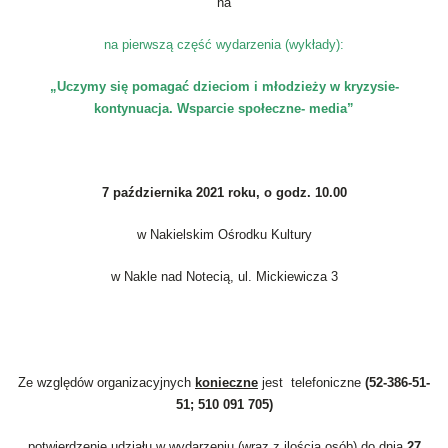
na
na pierwszą część wydarzenia (wykłady):
„Uczymy się pomagać dzieciom i młodzieży w kryzysie-
kontynuacja. Wsparcie społeczne- media”
7 października 2021 roku, o godz. 10.00
w Nakielskim Ośrodku Kultury
w Nakle nad Notecią, ul. Mickiewicza 3
Ze względów organizacyjnych
konieczne
jest telefoniczne
(52-386-51-
51; 510 091 705)
potwierdzenie udziału w wydarzeniu (wraz z ilością osób) do dnia
27