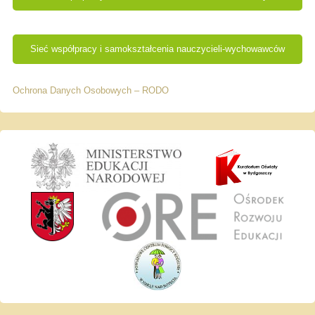
Sieć współpracy i samokształcenia nauczycieli-wychowawców
Ochrona Danych Osobowych – RODO