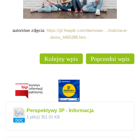
autorstwo zdjęcia:
https://pl.freepik.com/darmowe-…/rodzina-w-
domu_4465388.htm…
Kolejny wpis
Poprzedni wpis
Perspektywy 3P - Informacja
1 plik(i)
351.01 KB