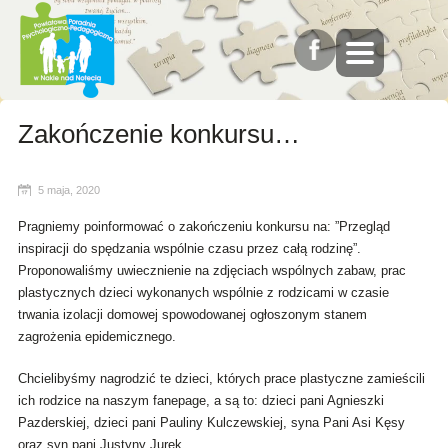
Zakończenie konkursu…
5 maja, 2020
Pragniemy poinformować o zakończeniu konkursu na: ”Przegląd
inspiracji do spędzania wspólnie czasu przez całą rodzinę”.
Proponowaliśmy uwiecznienie na zdjęciach wspólnych zabaw, prac
plastycznych dzieci wykonanych wspólnie z rodzicami w czasie
trwania izolacji domowej spowodowanej ogłoszonym stanem
zagrożenia epidemicznego.
Chcielibyśmy nagrodzić te dzieci, których prace plastyczne zamieścili
ich rodzice na naszym fanepage, a są to: dzieci pani Agnieszki
Pazderskiej, dzieci pani Pauliny Kulczewskiej, syna Pani Asi Kęsy
oraz syn pani Justyny Jurek.