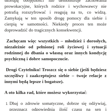
skorupą obojętności lub demonstruje zachowania
prowokacyjne, których rodzice i wychowawcy nie
potrafią rozszyfrować i reagują na to, co widzą.
Zamykają w ten sposób drogę pomocy dla siebie i
cierpią w samotności. Niekiedy proces ten może
doprowadzić do tragicznych konsekwencji.
Zachęcam więc wszystkich – młodzież i dorosłych,
niezależnie od pełnionej roli życiowej i sytuacji
rodzinnej do dbania o własną oraz innych kondycję
psychiczną
i dobre samopoczucie.
Drogi Czytelniku! Troszcz się o siebie (jeśli będziesz
szczęśliwy i zaakceptujesz siebie – twoje relacje z
innymi będą lepsze i bogatsze).
A oto kilka rad, które możesz wykorzystać
:
Dbaj o zdrowie somatyczne, dobrze się odżywiaj,
przeznacz odpowiednią ilość czasu na sen i