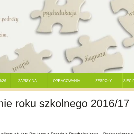
5/26
ZAPISY NA…
OPRACOWANIA
ZESPOŁY
SIEC
ie roku szkolnego 2016/17