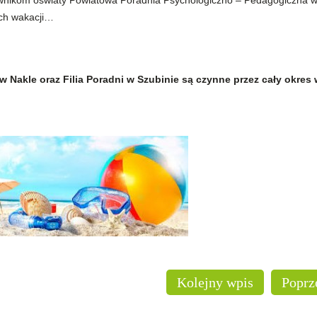
wnikom oświaty Powiatowa Poradnia Psychologiczno – Pedagogiczna w 
ych wakacji…
Nakle oraz Filia Poradni w Szubinie są czynne przez cały okres 
Kolejny wpis
Poprz