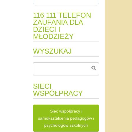
116 111 TELEFON
ZAUFANIA DLA
DZIECI I
MŁODZIEŻY
WYSZUKAJ
SIECI
WSPÓŁPRACY
Sieć współpracy i
samokształcenia pedagogów i
psychologów szkolnych