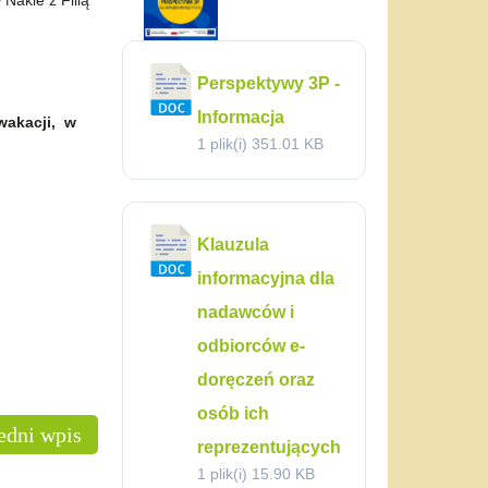
Nakle z Filią
Perspektywy 3P -
Informacja
wakacji, w
1 plik(i)
351.01 KB
Klauzula
informacyjna dla
nadawców i
odbiorców e-
doręczeń oraz
osób ich
edni wpis
reprezentujących
1 plik(i)
15.90 KB