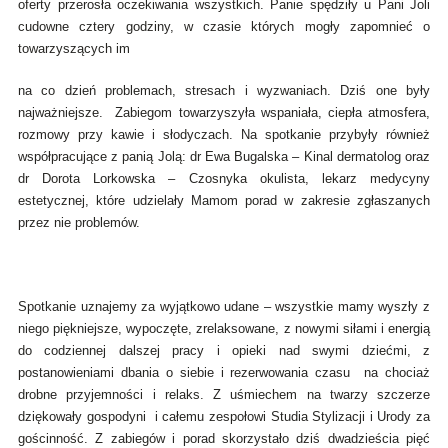
oferty przerosła oczekiwania wszystkich. Panie spędziły u Pani Joli
cudowne cztery godziny, w czasie których mogły zapomnieć o
towarzyszących im
na co dzień problemach, stresach i wyzwaniach. Dziś one były
najważniejsze. Zabiegom towarzyszyła wspaniała, ciepła atmosfera,
rozmowy przy kawie i słodyczach. Na spotkanie przybyły również
współpracujące z panią Jolą: dr Ewa Bugalska – Kinal dermatolog oraz
dr Dorota Lorkowska – Czosnyka okulista, lekarz medycyny
estetycznej, które udzielały Mamom porad w zakresie zgłaszanych
przez nie problemów.
Spotkanie uznajemy za wyjątkowo udane – wszystkie mamy wyszły z
niego piękniejsze, wypoczęte, zrelaksowane, z nowymi siłami i energią
do codziennej dalszej pracy i opieki nad swymi dziećmi, z
postanowieniami dbania o siebie i rezerwowania czasu na chociaż
drobne przyjemności i relaks. Z uśmiechem na twarzy szczerze
dziękowały gospodyni i całemu zespołowi Studia Stylizacji i Urody za
gościnność. Z zabiegów i porad skorzystało dziś dwadzieścia pięć