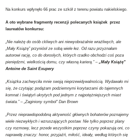
Na konkurs wpłynęło 66 prac ze szkół z terenu powiatu nakielskiego.
A oto wybrane fragmenty recenzji polecanych książek przez
laureatów konkursu:
„Nie należę do osób ckliwych ani niewyobrażalnie wrażliwych, ale
„Mały Książę” przyniósł ze sobą wiele łez. Od razu przyznałam
autorowi rację, co do dorosłych, których rzadko obchodzi coś poza
pieniędzmi, wielkością domu, czy własną karierą.” –
„Mały Książę”
Antoine de Saint Exupery
„Książka zachwyciła mnie swoją nieprzewidywalnością. Wydawało mi
się, że czytając podążam podziemnymi korytarzami do tajemnych
komnat i świątyń ukrytych pod jednym z najpotężniejszych miast
świata.” – „Zaginiony symbol” Dan Brown
„Przez nieprawdopodobną aktywność głównych bohaterów poznajemy
wiele niezwykłych i wzruszających postaw. Nie tylko poprzez plany
czy rozmowy, lecz przede wszystkim poprzez czyny pokazują oni, co
naprawdę znaczy: honor, przyjaźń, miłość, ideały, według których się