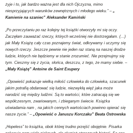
żyje i to, jak bardzo ważna jest dla nich Ojczyzna, mimo
niesprzyjających warunków zewnętrznych i młodego wieku.” –
„
Kamienie na szaniec” Aleksander Kamiński
„Po przeczytaniu po raz kolejny tej książki otworzyły mi się oczy.
Zaczęłam zauważać rzeczy, których wcześniej nie dostrzegałam. (…)
jak Mały Książę cały czas poznajemy świat, odkrywamy i uczymy się
nowych rzeczy. Jeszcze pewnie nie jeden raz staną na naszej drodze
ludzie, których nie będziemy w stanie zrozumieć. Nie przejmujmy się
tym. Cieszmy się z życia, słońca, deszczu, z tego, że mamy siebie. –
„Mały Książę”
Antoine de Saint Exupery
„Opowieść pokazuje wielką miłość człowieka do człowieka, szacunek
jakim potrafią obdarować się ludzie, niezwykłą więź jaka może
narodzić się między ludźmi. Są to wartości, które zatracają się we
współczesnym, zwariowanym, i zbieganym świecie. Książka
uświadamia nam , na jakich cennych wartościach powinno opierać się
nasze życie.” –
„Opowieść o Januszu Korczaku” Beata Ostrowska
„Hopeless” to książka, obok której trudno przejść obojętnie. Pisarka