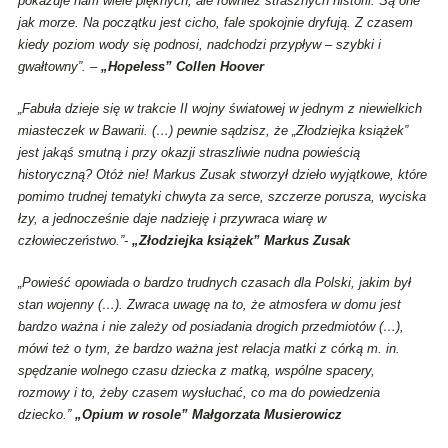
pokazuje nam wiele pięknych, ale również strasznych historii. Są one
jak morze. Na początku jest cicho, fale spokojnie dryfują. Z czasem
kiedy poziom wody się podnosi, nadchodzi przypływ – szybki i
gwałtowny”. –
„Hopeless” Collen Hoover
„Fabuła dzieje się w trakcie II wojny światowej w jednym z niewielkich
miasteczek w Bawarii. (…) pewnie sądzisz, że „Złodziejka książek”
jest jakąś smutną i przy okazji straszliwie nudna powieścią
historyczną? Otóż nie! Markus Zusak stworzył dzieło wyjątkowe, które
pomimo trudnej tematyki chwyta za serce, szczerze porusza, wyciska
łzy, a jednocześnie daje nadzieję i przywraca wiarę w
człowieczeństwo.”-
„Złodziejka książek” Markus Zusak
„Powieść opowiada o bardzo trudnych czasach dla Polski, jakim był
stan wojenny (…). Zwraca uwagę na to, że atmosfera w domu jest
bardzo ważna i nie zależy od posiadania drogich przedmiotów (…),
mówi też o tym, że bardzo ważna jest relacja matki z córką m. in.
spędzanie wolnego czasu dziecka z matką, wspólne spacery,
rozmowy i to, żeby czasem wysłuchać, co ma do powiedzenia
dziecko.”
„Opium w rosole” Małgorzata Musierowicz