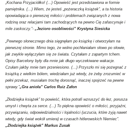
„Kochana Przyjaciółko! (…) Opowieść jest przedstawiona w formie
pamiętnika. (…) Wiem, że jesteś „pożeraczką książek”, a ta historia
opowiadająca o pierwszej miłości i problemach związanych z nowa
rodziną oraz relacjami tam zachodzących na pewno Cię zafascynuje i
mile zaskoczy.”-
„Jezioro osobliwości” Krystyna Siesicka
„Pewnego słonecznego dnia sięgnęłam po książkę i otworzyłam na
pierwszej stronie. Mimo tego, że wolno pochłaniałam słowo po słowie,
jak zwykle wyłączyłam się ze świata. Czytałam z zapartym tchem.
Opisy Barcelony były dla mnie jak długo wyczekiwane wakacje.
Czułam jakby mnie tam przeniesiono. (…) Przyszło mi się pożegnać z
książką z wielkim bólem, wiedziałam już wtedy, że żeby zrozumieć w
pełni przekaz, musiałam trochę dorosnąć, inaczej spojrzeć na pewne
sprawy.”
„Gra anioła” Carlos Ruiz Zafon
„Złodziejka książek” to powieść, która potrafi wzruszyć do łez, porusza
umysł i chwyta za serce. (…) To piękna opowieść o miłości, przyjaźni,
przywiązaniu, odpowiedzialności i lojalności (uczucia, które żyją nawet
wtedy, gdy świat wokół umiera) w czasach hitlerowskich Niemiec”.
„Złodziejka książek” Markus Zusak