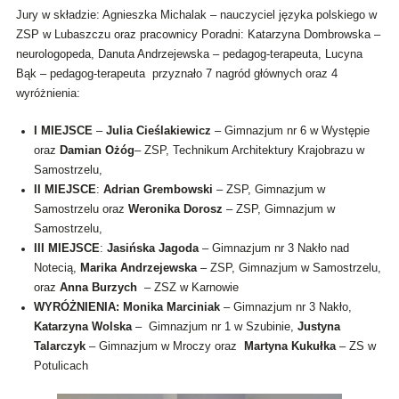
Jury w składzie: Agnieszka Michalak – nauczyciel języka polskiego w
ZSP w Lubaszczu oraz pracownicy Poradni: Katarzyna Dombrowska –
neurologopeda, Danuta Andrzejewska – pedagog-terapeuta, Lucyna
Bąk – pedagog-terapeuta przyznało 7 nagród głównych oraz 4
wyróżnienia:
I MIEJSCE
–
Julia Cieślakiewicz
– Gimnazjum nr 6 w Występie
oraz
Damian Ożóg
– ZSP, Technikum Architektury Krajobrazu w
Samostrzelu,
II MIEJSCE
:
Adrian Grembowski
– ZSP, Gimnazjum w
Samostrzelu oraz
Weronika Dorosz
– ZSP, Gimnazjum w
Samostrzelu,
III MIEJSCE
:
Jasińska Jagoda
– Gimnazjum nr 3 Nakło nad
Notecią,
Marika Andrzejewska
– ZSP, Gimnazjum w Samostrzelu,
oraz
Anna Burzych
– ZSZ w Karnowie
WYRÓŻNIENIA:
Monika Marciniak
– Gimnazjum nr 3 Nakło,
Katarzyna Wolska
– Gimnazjum nr 1 w Szubinie,
Justyna
Talarczyk
– Gimnazjum w Mroczy oraz
Martyna Kukułka
– ZS w
Potulicach