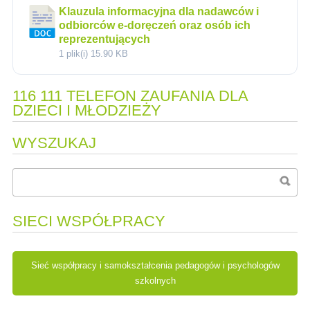
Klauzula informacyjna dla nadawców i
odbiorców e-doręczeń oraz osób ich
reprezentujących
1 plik(i)
15.90 KB
116 111 TELEFON ZAUFANIA DLA
DZIECI I MŁODZIEŻY
WYSZUKAJ
SIECI WSPÓŁPRACY
Sieć współpracy i samokształcenia pedagogów i psychologów
szkolnych