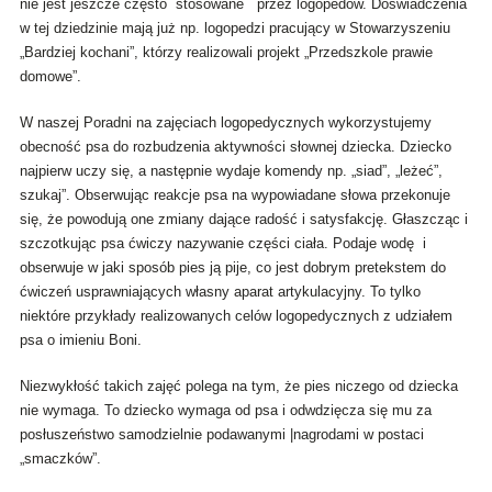
nie jest jeszcze często stosowane przez logopedów. Doświadczenia
w tej dziedzinie mają już np. logopedzi pracujący w Stowarzyszeniu
„Bardziej kochani”, którzy realizowali projekt „Przedszkole prawie
domowe”.
W naszej Poradni na zajęciach logopedycznych wykorzystujemy
obecność psa do rozbudzenia aktywności słownej dziecka. Dziecko
najpierw uczy się, a następnie wydaje komendy np. „siad”, „leżeć”,
szukaj”. Obserwując reakcje psa na wypowiadane słowa przekonuje
się, że powodują one zmiany dające radość i satysfakcję. Głaszcząc i
szczotkując psa ćwiczy nazywanie części ciała. Podaje wodę i
obserwuje w jaki sposób pies ją pije, co jest dobrym pretekstem do
ćwiczeń usprawniających własny aparat artykulacyjny. To tylko
niektóre przykłady realizowanych celów logopedycznych z udziałem
psa o imieniu Boni.
Niezwykłość takich zajęć polega na tym, że pies niczego od dziecka
nie wymaga. To dziecko wymaga od psa i odwdzięcza się mu za
posłuszeństwo samodzielnie podawanymi |nagrodami w postaci
„smaczków”.