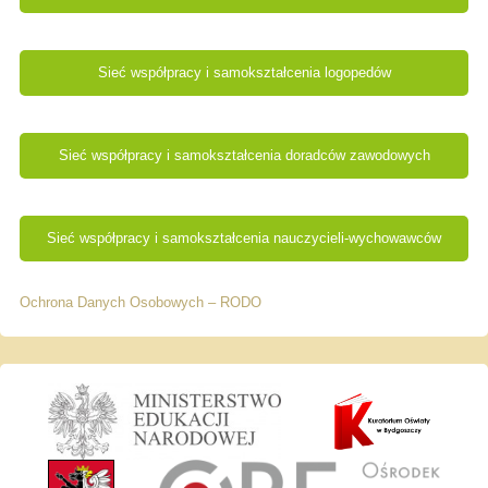
Sieć współpracy i samokształcenia logopedów
Sieć współpracy i samokształcenia doradców zawodowych
Sieć współpracy i samokształcenia nauczycieli-wychowawców
Ochrona Danych Osobowych – RODO