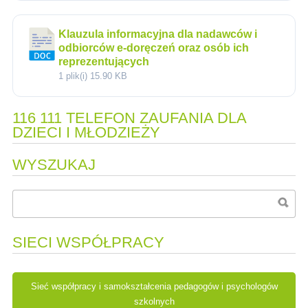
Klauzula informacyjna dla nadawców i
odbiorców e-doręczeń oraz osób ich
reprezentujących
1 plik(i)
15.90 KB
116 111 TELEFON ZAUFANIA DLA
DZIECI I MŁODZIEŻY
WYSZUKAJ
SIECI WSPÓŁPRACY
Sieć współpracy i samokształcenia pedagogów i psychologów
szkolnych