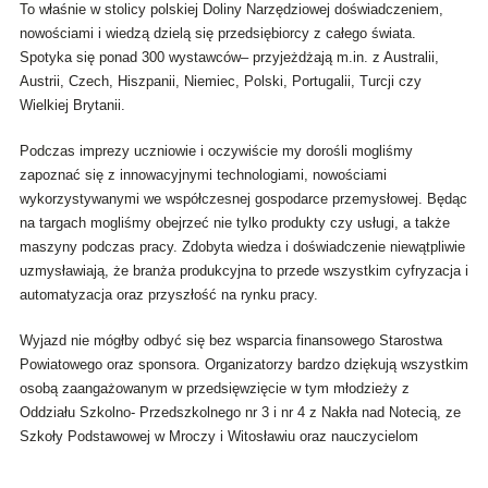
To właśnie w stolicy polskiej Doliny Narzędziowej doświadczeniem,
nowościami i wiedzą dzielą się przedsiębiorcy z całego świata.
Spotyka się ponad 300 wystawców– przyjeżdżają m.in. z Australii,
Austrii, Czech, Hiszpanii, Niemiec, Polski, Portugalii, Turcji czy
Wielkiej Brytanii.
Podczas imprezy uczniowie i oczywiście my dorośli mogliśmy
zapoznać się z innowacyjnymi technologiami, nowościami
wykorzystywanymi we współczesnej gospodarce przemysłowej. Będąc
na targach mogliśmy obejrzeć nie tylko produkty czy usługi, a także
maszyny podczas pracy. Zdobyta wiedza i doświadczenie niewątpliwie
uzmysławiają, że branża produkcyjna to przede wszystkim cyfryzacja i
automatyzacja oraz przyszłość na rynku pracy.
Wyjazd nie mógłby odbyć się bez wsparcia finansowego Starostwa
Powiatowego oraz sponsora. Organizatorzy bardzo dziękują wszystkim
osobą zaangażowanym w przedsięwzięcie w tym młodzieży z
Oddziału Szkolno- Przedszkolnego nr 3 i nr 4 z Nakła nad Notecią, ze
Szkoły Podstawowej w Mroczy i Witosławiu oraz nauczycielom