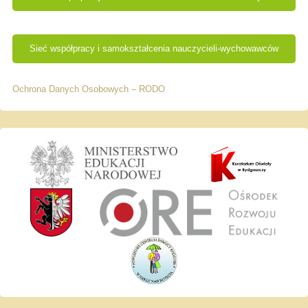
Sieć współpracy i samokształcenia nauczycieli-wychowawców
Ochrona Danych Osobowych – RODO