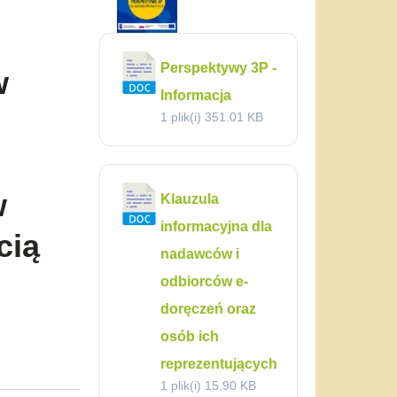
Perspektywy 3P -
w
Informacja
1 plik(i)
351.01 KB
w
Klauzula
informacyjna dla
cią
nadawców i
odbiorców e-
doręczeń oraz
m
osób ich
reprezentujących
1 plik(i)
15.90 KB