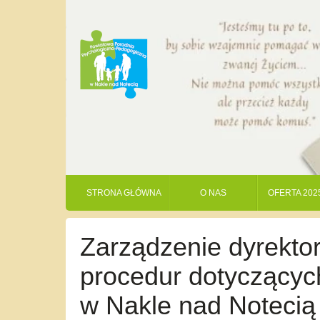
STRONA GŁÓWNA
O NAS
OFERTA 202
Zarządzenie dyrekto
procedur dotyczący
w Nakle nad Notecią 