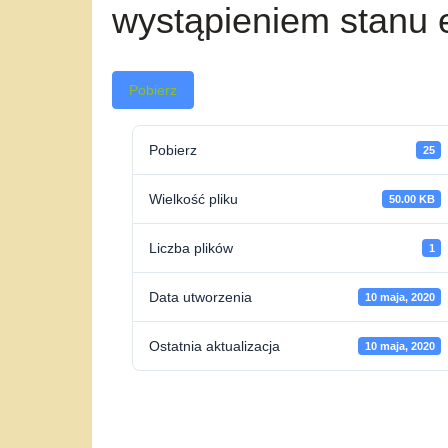
wystąpieniem stanu 
Pobierz
Pobierz
25
Wielkość pliku
50.00 KB
Liczba plików
1
Data utworzenia
10 maja, 2020
Ostatnia aktualizacja
10 maja, 2020