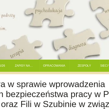
5/26
ZAPISY NA…
OPRACOWANIA
ZESPOŁY
SIEC
ra w sprawie wprowadzenia
ch bezpieczeństwa pracy w 
oraz Fili w Szubinie w zwią