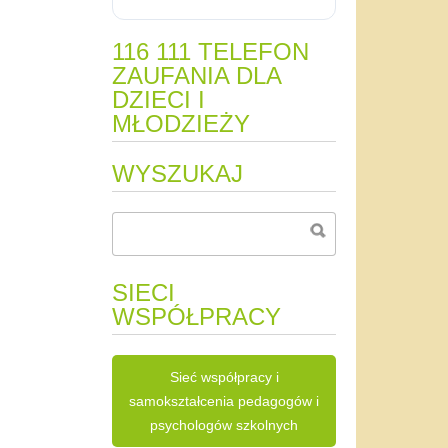
116 111 TELEFON
ZAUFANIA DLA
DZIECI I
MŁODZIEŻY
WYSZUKAJ
SIECI
WSPÓŁPRACY
Sieć współpracy i
samokształcenia pedagogów i
psychologów szkolnych