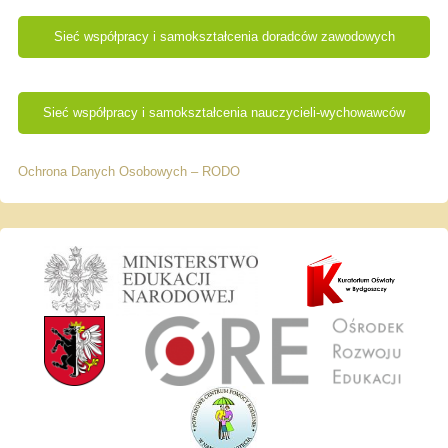
Sieć współpracy i samokształcenia doradców zawodowych
Sieć współpracy i samokształcenia nauczycieli-wychowawców
Ochrona Danych Osobowych – RODO