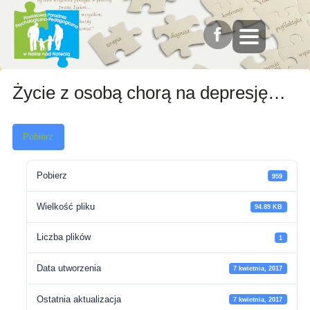
Życie z osobą chorą na depresję…
Pobierz
Pobierz
959
Wielkość pliku
94.89 KB
Liczba plików
1
Data utworzenia
7 kwietnia, 2017
Ostatnia aktualizacja
7 kwietnia, 2017