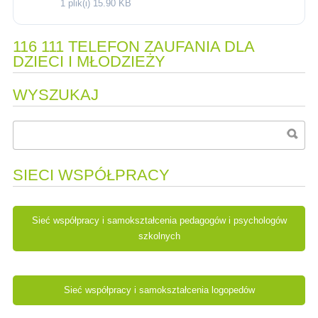
1 plik(i)
15.90 KB
116 111 TELEFON ZAUFANIA DLA
DZIECI I MŁODZIEŻY
WYSZUKAJ
SIECI WSPÓŁPRACY
Sieć współpracy i samokształcenia pedagogów i psychologów
szkolnych
Sieć współpracy i samokształcenia logopedów