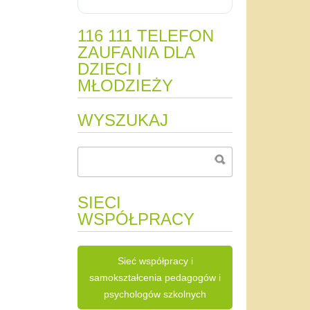
116 111 TELEFON
ZAUFANIA DLA
DZIECI I
MŁODZIEŻY
WYSZUKAJ
SIECI
WSPÓŁPRACY
Sieć współpracy i
samokształcenia pedagogów i
psychologów szkolnych