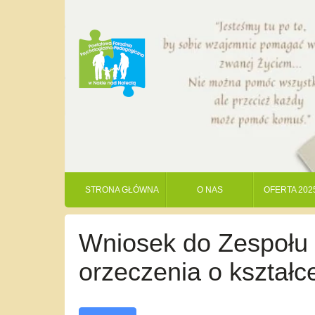
STRONA GŁÓWNA
O NAS
OFERTA 202
Wniosek do Zespołu
orzeczenia o kształc