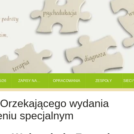
5/26
ZAPISY NA…
OPRACOWANIA
ZESPOŁY
SIEC
 Orzekającego wydania
eniu specjalnym