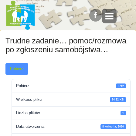
Trudne zadanie… pomoc/rozmowa
po zgłoszeniu samobójstwa…
Pobierz
Pobierz
3712
Wielkość pliku
64.22 KB
Liczba plików
1
Data utworzenia
8 kwietnia, 2020