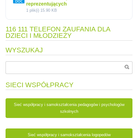
reprezentujących
1 plik(i)
15.90 KB
116 111 TELEFON ZAUFANIA DLA
DZIECI I MŁODZIEŻY
WYSZUKAJ
SIECI WSPÓŁPRACY
Sieć współpracy i samokształcenia pedagogów i psychologów
szkolnych
Sieć współpracy i samokształcenia logopedów