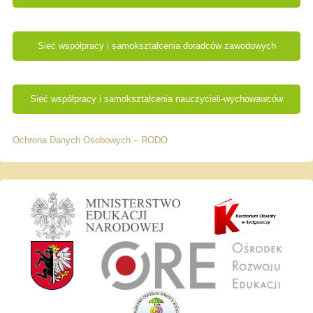
Sieć współpracy i samokształcenia doradców zawodowych
Sieć współpracy i samokształcenia nauczycieli-wychowawców
Ochrona Danych Osobowych – RODO