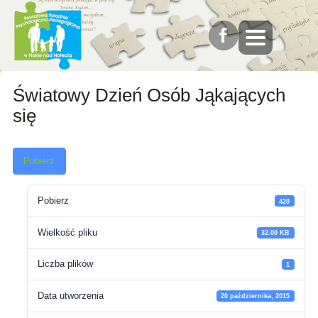
Światowy Dzień Osób Jąkających
się
Pobierz
Pobierz
420
Wielkość pliku
32.00 KB
Liczba plików
1
Data utworzenia
20 października, 2015