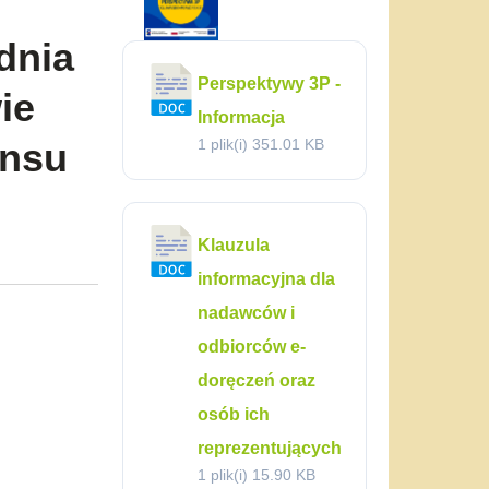
dnia
Perspektywy 3P -
ie
Informacja
ansu
1 plik(i)
351.01 KB
Klauzula
informacyjna dla
nadawców i
odbiorców e-
doręczeń oraz
osób ich
reprezentujących
1 plik(i)
15.90 KB