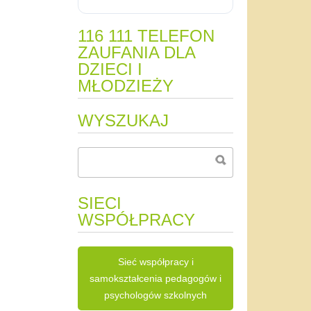
116 111 TELEFON
ZAUFANIA DLA
DZIECI I
MŁODZIEŻY
WYSZUKAJ
SIECI
WSPÓŁPRACY
Sieć współpracy i
samokształcenia pedagogów i
psychologów szkolnych