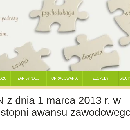
5/26
ZAPISY NA…
OPRACOWANIA
ZESPOŁY
SIEC
z dnia 1 marca 2013 r. w
a stopni awansu zawodoweg