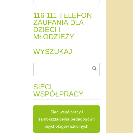
116 111 TELEFON
ZAUFANIA DLA
DZIECI I
MŁODZIEŻY
WYSZUKAJ
SIECI
WSPÓŁPRACY
Sieć współpracy i
samokształcenia pedagogów i
psychologów szkolnych