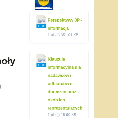
Perspektywy 3P -
Informacja
1 plik(i)
351.01 KB
poły
Klauzula
informacyjna dla
nadawców i
h
odbiorców e-
doręczeń oraz
osób ich
reprezentujących
1 plik(i)
15.90 KB