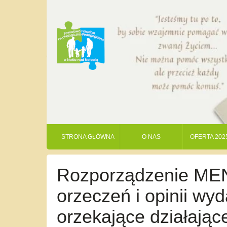
STRONA GŁÓWNA
O NAS
OFERTA 202
Rozporządzenie MEN 
orzeczeń i opinii wy
orzekające działając