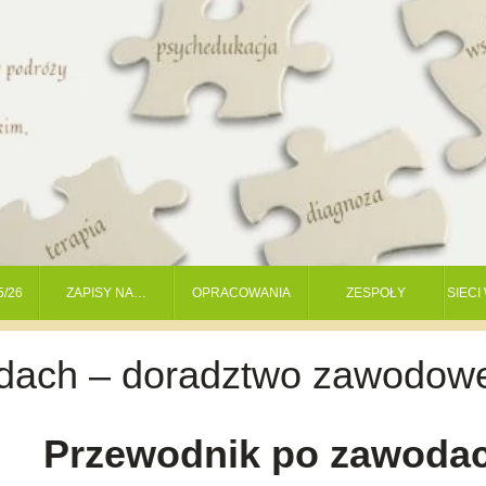
5/26
ZAPISY NA…
OPRACOWANIA
ZESPOŁY
SIEC
dach – doradztwo zawodow
Przewodnik po zawodac