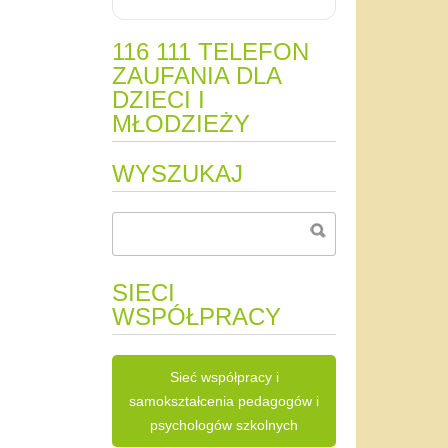
116 111 TELEFON
ZAUFANIA DLA
DZIECI I
MŁODZIEŻY
WYSZUKAJ
SIECI
WSPÓŁPRACY
Sieć współpracy i
samokształcenia pedagogów i
psychologów szkolnych