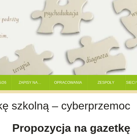
5/26
ZAPISY NA…
OPRACOWANIA
ZESPOŁY
SIEC
kę szkolną – cyberprzemoc
Propozycja na gazetkę