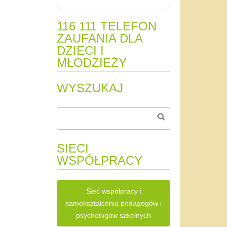
116 111 TELEFON
ZAUFANIA DLA
DZIECI I
MŁODZIEŻY
WYSZUKAJ
SIECI
WSPÓŁPRACY
Sieć współpracy i
samokształcenia pedagogów i
psychologów szkolnych