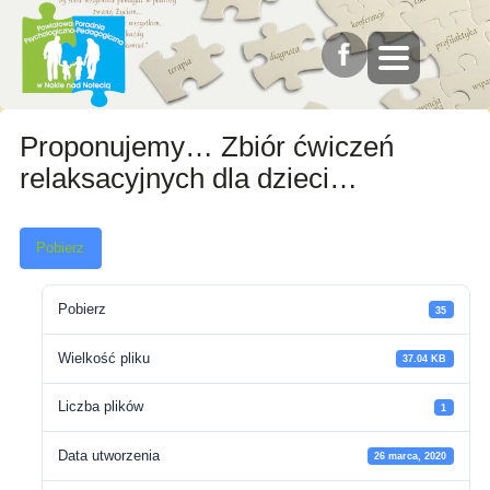
Proponujemy… Zbiór ćwiczeń
relaksacyjnych dla dzieci…
Pobierz
Pobierz
35
Wielkość pliku
37.04 KB
Liczba plików
1
Data utworzenia
26 marca, 2020