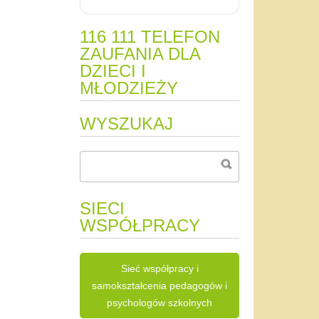
116 111 TELEFON
ZAUFANIA DLA
DZIECI I
MŁODZIEŻY
WYSZUKAJ
SIECI
WSPÓŁPRACY
Sieć współpracy i
samokształcenia pedagogów i
psychologów szkolnych