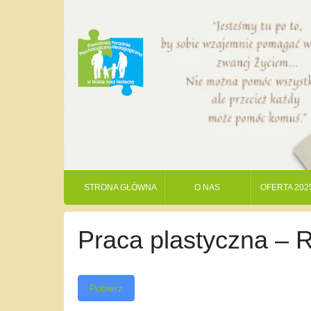
STRONA GŁÓWNA
O NAS
OFERTA 202
Praca plastyczna – 
Pobierz