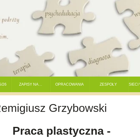
5/26
ZAPISY NA…
OPRACOWANIA
ZESPOŁY
SIEC
Remigiusz Grzybowski
Praca plastyczna -