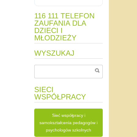
116 111 TELEFON
ZAUFANIA DLA
DZIECI I
MŁODZIEŻY
WYSZUKAJ
SIECI
WSPÓŁPRACY
Sieć współpracy i
samokształcenia pedagogów i
psychologów szkolnych