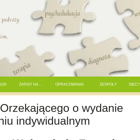
5/26
ZAPISY NA…
OPRACOWANIA
ZESPOŁY
SIEC
 Orzekającego o wydanie
niu indywidualnym