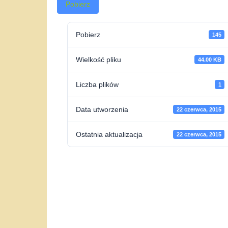
Pobierz
Pobierz
145
Wielkość pliku
44.00 KB
Liczba plików
1
Data utworzenia
22 czerwca, 2015
Ostatnia aktualizacja
22 czerwca, 2015