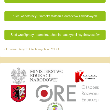
Sieć współpracy i samokształcenia doradców zawodowych
Sieć współpracy i samokształcenia nauczycieli-wychowawców
Ochrona Danych Osobowych – RODO