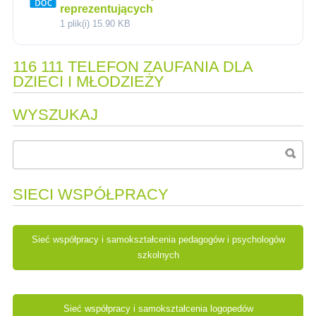
reprezentujących
1 plik(i)
15.90 KB
116 111 TELEFON ZAUFANIA DLA
DZIECI I MŁODZIEŻY
WYSZUKAJ
SIECI WSPÓŁPRACY
Sieć współpracy i samokształcenia pedagogów i psychologów
szkolnych
Sieć współpracy i samokształcenia logopedów