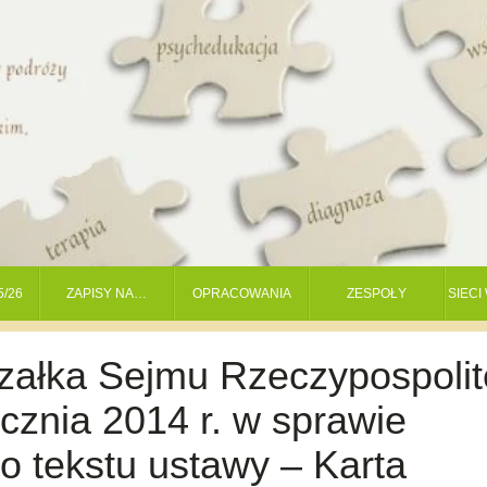
5/26
ZAPISY NA…
OPRACOWANIA
ZESPOŁY
SIEC
ałka Sejmu Rzeczypospolit
ycznia 2014 r. w sprawie
go tekstu ustawy – Karta