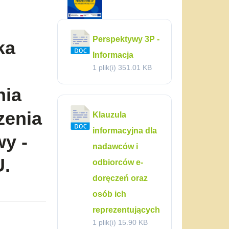
Perspektywy 3P -
ka
Informacja
j
1 plik(i)
351.01 KB
nia
zenia
Klauzula
informacyjna dla
wy -
nadawców i
U.
odbiorców e-
doręczeń oraz
osób ich
reprezentujących
1 plik(i)
15.90 KB