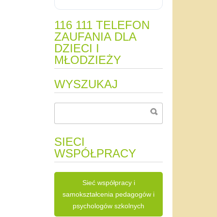
116 111 TELEFON
ZAUFANIA DLA
DZIECI I
MŁODZIEŻY
WYSZUKAJ
SIECI
WSPÓŁPRACY
Sieć współpracy i
samokształcenia pedagogów i
psychologów szkolnych