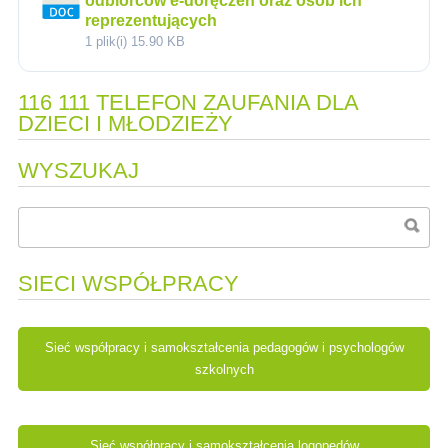
odbiorców e-doręczeń oraz osób ich
reprezentujących
1 plik(i)
15.90 KB
116 111 TELEFON ZAUFANIA DLA
DZIECI I MŁODZIEŻY
WYSZUKAJ
SIECI WSPÓŁPRACY
Sieć współpracy i samokształcenia pedagogów i psychologów
szkolnych
Sieć współpracy i samokształcenia logopedów