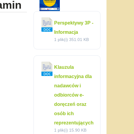
lamin
Perspektywy 3P -
Informacja
1 plik(i)
351.01 KB
Klauzula
informacyjna dla
nadawców i
odbiorców e-
doręczeń oraz
osób ich
reprezentujących
1 plik(i)
15.90 KB