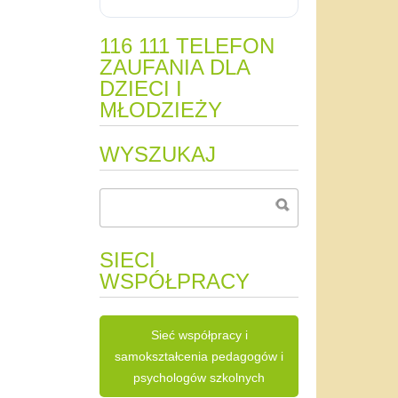
116 111 TELEFON
ZAUFANIA DLA
DZIECI I
MŁODZIEŻY
WYSZUKAJ
SIECI
WSPÓŁPRACY
Sieć współpracy i
samokształcenia pedagogów i
psychologów szkolnych