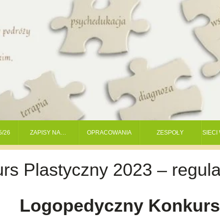
5/26
ZAPISY NA…
OPRACOWANIA
ZESPOŁY
SIEC
s Plastyczny 2023 – regul
Logopedyczny Konkur