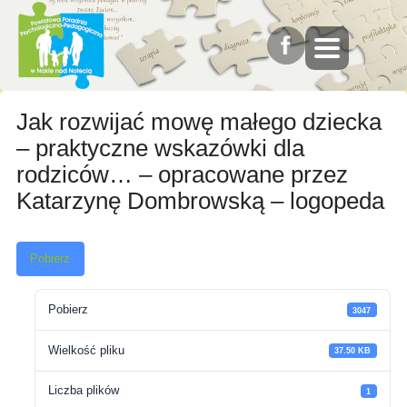
Jak rozwijać mowę małego dziecka
– praktyczne wskazówki dla
rodziców… – opracowane przez
Katarzynę Dombrowską – logopeda
Pobierz
Pobierz
3047
Wielkość pliku
37.50 KB
Liczba plików
1