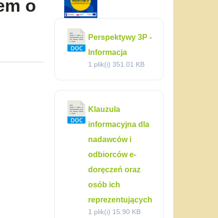
cem o
Perspektywy 3P -
Informacja
1 plik(i)
351.01 KB
Klauzula
informacyjna dla
nadawców i
odbiorców e-
doręczeń oraz
osób ich
reprezentujących
1 plik(i)
15.90 KB