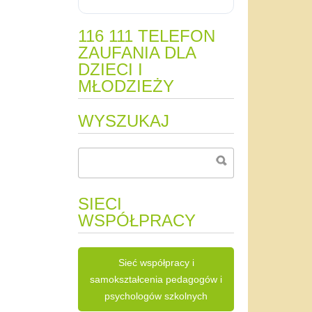
116 111 TELEFON
ZAUFANIA DLA
DZIECI I
MŁODZIEŻY
WYSZUKAJ
SIECI
WSPÓŁPRACY
Sieć współpracy i
samokształcenia pedagogów i
psychologów szkolnych