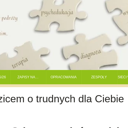
5/26
ZAPISY NA…
OPRACOWANIA
ZESPOŁY
SIEC
icem o trudnych dla Ciebie