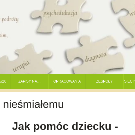
5/26
ZAPISY NA…
OPRACOWANIA
ZESPOŁY
SIEC
 nieśmiałemu
Jak pomóc dziecku -