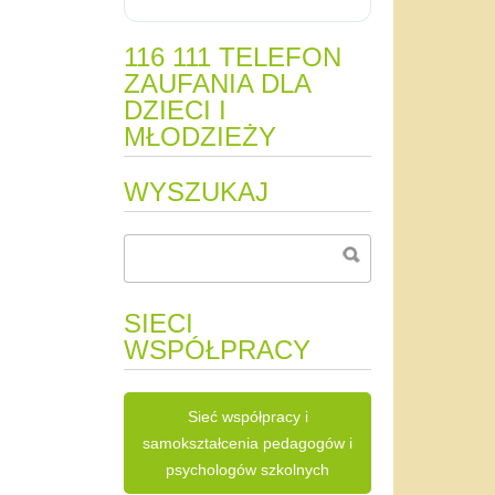
116 111 TELEFON
ZAUFANIA DLA
DZIECI I
MŁODZIEŻY
WYSZUKAJ
SIECI
WSPÓŁPRACY
Sieć współpracy i
samokształcenia pedagogów i
psychologów szkolnych