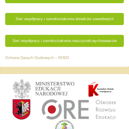
Sieć współpracy i samokształcenia doradców zawodowych
Sieć współpracy i samokształcenia nauczycieli-wychowawców
Ochrona Danych Osobowych – RODO