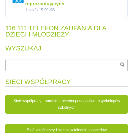
reprezentujących
1 plik(i)
15.90 KB
116 111 TELEFON ZAUFANIA DLA
DZIECI I MŁODZIEŻY
WYSZUKAJ
SIECI WSPÓŁPRACY
Sieć współpracy i samokształcenia pedagogów i psychologów
szkolnych
Sieć współpracy i samokształcenia logopedów