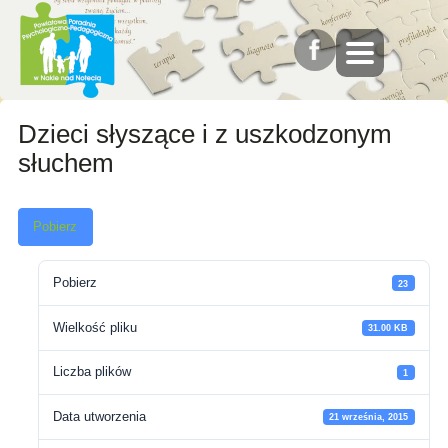
Dzieci słyszące i z uszkodzonym
słuchem
Pobierz
Pobierz
23
Wielkość pliku
31.00 KB
Liczba plików
1
Data utworzenia
21 września, 2015