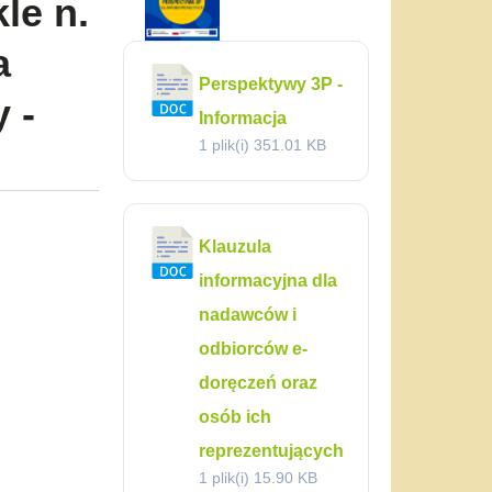
le n.
a
Perspektywy 3P -
 -
Informacja
1 plik(i)
351.01 KB
Klauzula
informacyjna dla
nadawców i
odbiorców e-
doręczeń oraz
osób ich
reprezentujących
1 plik(i)
15.90 KB