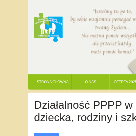
STRONA GŁÓWNA
O NAS
OFERTA 202
Działalność PPPP w N
dziecka, rodziny i s