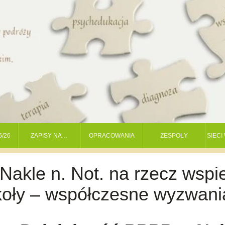
5/26
ZAPISY NA…
OPRACOWANIA
ZESPOŁY
SIEC
akle n. Not. na rzecz wspi
zkoły – współczesne wyzwani