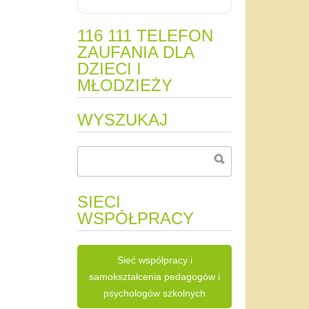
116 111 TELEFON
ZAUFANIA DLA
DZIECI I
MŁODZIEŻY
WYSZUKAJ
SIECI
WSPÓŁPRACY
Sieć współpracy i
samokształcenia pedagogów i
psychologów szkolnych