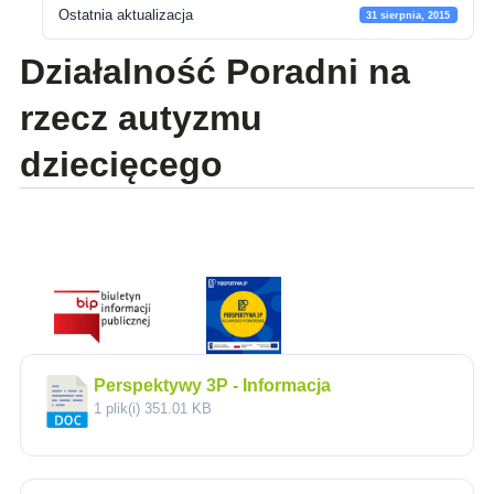
Ostatnia aktualizacja
31 sierpnia, 2015
Działalność Poradni na
rzecz autyzmu
dziecięcego
Perspektywy 3P - Informacja
1 plik(i)
351.01 KB