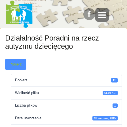
Działalność Poradni na rzecz
autyzmu dziecięcego
Pobierz
Pobierz
72
Wielkość pliku
61.00 KB
Liczba plików
1
Data utworzenia
31 sierpnia, 2015