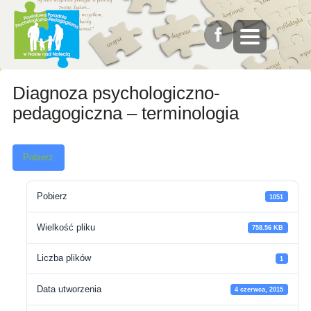
Diagnoza psychologiczno-
pedagogiczna – terminologia
Pobierz
Pobierz
1051
Wielkość pliku
758.56 KB
Liczba plików
1
Data utworzenia
4 czerwca, 2015