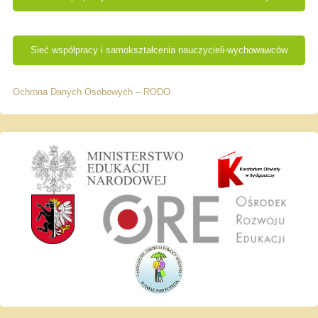
Sieć współpracy i samokształcenia nauczycieli-wychowawców
Ochrona Danych Osobowych – RODO