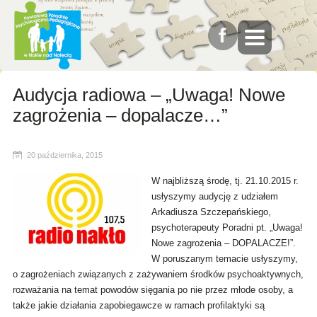
Audycja radiowa – „Uwaga! Nowe
zagrożenia – dopalacze…”
20 października, 2015
W najbliższą środę, tj. 21.10.2015 r.
usłyszymy audycję z udziałem
Arkadiusza Szczepańskiego,
psychoterapeuty Poradni pt. „Uwaga!
Nowe zagrożenia – DOPALACZE!”.
W poruszanym temacie usłyszymy,
o zagrożeniach związanych z zażywaniem środków psychoaktywnych,
rozważania na temat powodów sięgania po nie przez młode osoby, a
także jakie działania zapobiegawcze w ramach profilaktyki są